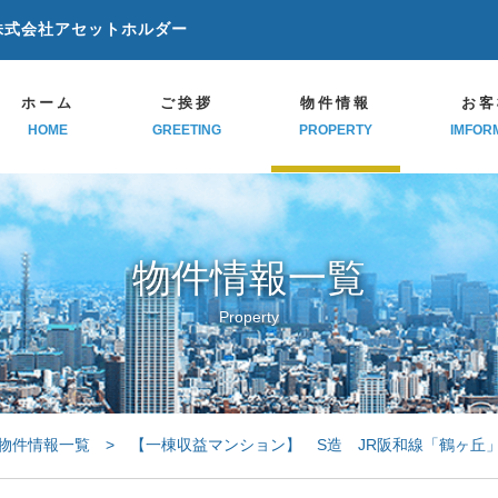
株式会社アセットホルダー
ホーム
ご挨拶
物件情報
お客
HOME
GREETING
PROPERTY
IMFOR
物件情報一覧
Property
物件情報一覧
> 【一棟収益マンション】 S造 JR阪和線「鶴ヶ丘」