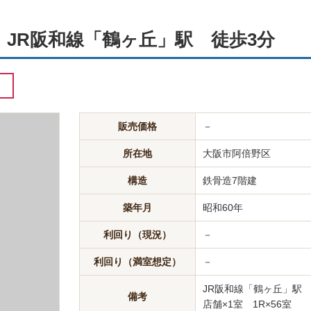
JR阪和線「鶴ヶ丘」駅 徒歩3分
販売価格
－
所在地
大阪市阿倍野区
構造
鉄骨造7階建
築年月
昭和60年
利回り（現況）
－
利回り（満室想定）
－
JR阪和線「鶴ヶ丘」駅 
備考
店舗×1室 1R×56室